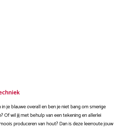
echniek
an in je blauwe overall en ben je niet bang om smerige
n? Of wil jij met behulp van een
tekening
en allerlei
s moois produceren van
hout
? Dan is deze leerroute jouw