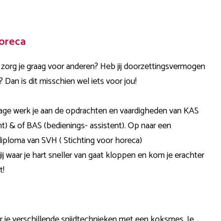
oreca
en zorg je graag voor anderen? Heb jij doorzettingsvermogen
 Dan is dit misschien wel iets voor jou!
age werk je aan de opdrachten en vaardigheden van KAS
t) & of BAS (bedienings- assistent). Op naar een
iploma van SVH ( Stichting voor horeca)
ij waar je hart sneller van gaat kloppen en kom je erachter
t!
r je verschillende snijdtechnieken met een koksmes. Je