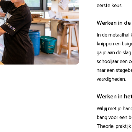
eerste keus.
Werken in de
In de
metaalhal
k
knippen en bui
ga je aan de slag
schooljaar een c
naar een stagebe
vaardigheden
.
Werken in he
Wil jij met je h
bang voor een be
Theorie, praktij