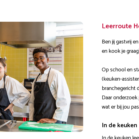
Leerroute H
Ben jij gastvrij 
en kook je graag?
Op school en st
(keuken-assisten
branchegericht d
Daar onderzoek j
wat er bij jou pas
In de keuken
In de keuken lee