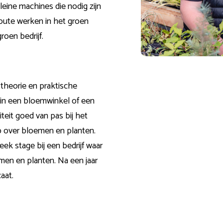
kleine machines die nodig zijn
route werken in het
groen
roen bedrijf.
i theorie en praktische
 in een
bloemwinkel
of een
iteit goed van pas bij het
p over
bloemen
en planten.
eek stage bij een bedrijf waar
emen
en planten. Na een jaar
aat.