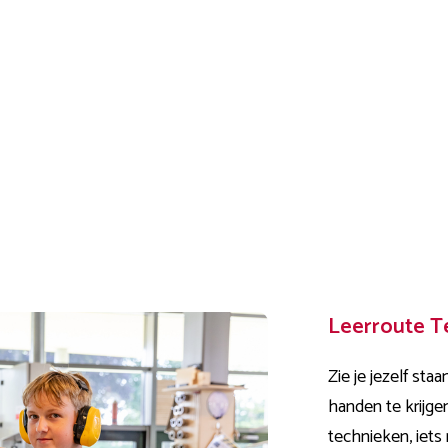
Leerroute T
Zie je jezelf sta
handen te krijge
technieken, iet